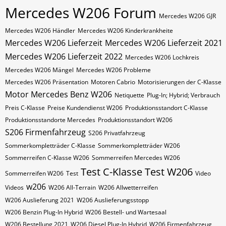
Mercedes W206 Forum
Mercedes W206 GJR
Mercedes W206 Händler
Mercedes W206 Kinderkrankheite
Mercedes W206 Lieferzeit
Mercedes W206 Lieferzeit 2021
Mercedes W206 Lieferzeit 2022
Mercedes W206 Lochkreis
Mercedes W206 Mängel
Mercedes W206 Probleme
Mercedes W206 Präsentation
Motoren Cabrio
Motorisierungen der C-Klasse
Motor Mercedes Benz W206
Netiquette
Plug-In; Hybrid; Verbrauch
Preis C-Klasse
Preise Kundendienst W206
Produktionsstandort C-Klasse
Produktionsstandorte Mercedes
Produktionsstandort W206
S206 Firmenfahrzeug
S206 Privatfahrzeug
Sommerkompletträder C-Klasse
Sommerkompletträder W206
Sommerreifen C-Klasse W206
Sommerreifen Mercedes W206
Test C-Klasse
Test W206
Sommerreifen W206
Test
Video
w206
Videos
W206 All-Terrain
W206 Allwetterreifen
W206 Auslieferung 2021
W206 Auslieferungsstopp
W206 Benzin Plug-In Hybrid
W206 Bestell- und Wartesaal
W206 Bestellung 2021
W206 Diesel Plug-In Hybrid
W206 Firmenfahrzeug