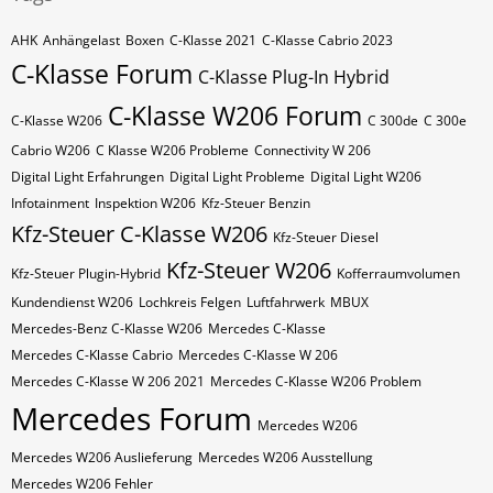
AHK
Anhängelast
Boxen
C-Klasse 2021
C-Klasse Cabrio 2023
C-Klasse Forum
C-Klasse Plug-In Hybrid
C-Klasse W206 Forum
C-Klasse W206
C 300de
C 300e
Cabrio W206
C Klasse W206 Probleme
Connectivity W 206
Digital Light Erfahrungen
Digital Light Probleme
Digital Light W206
Infotainment
Inspektion W206
Kfz-Steuer Benzin
Kfz-Steuer C-Klasse W206
Kfz-Steuer Diesel
Kfz-Steuer W206
Kfz-Steuer Plugin-Hybrid
Kofferraumvolumen
Kundendienst W206
Lochkreis Felgen
Luftfahrwerk
MBUX
Mercedes-Benz C-Klasse W206
Mercedes C-Klasse
Mercedes C-Klasse Cabrio
Mercedes C-Klasse W 206
Mercedes C-Klasse W 206 2021
Mercedes C-Klasse W206 Problem
Mercedes Forum
Mercedes W206
Mercedes W206 Auslieferung
Mercedes W206 Ausstellung
Mercedes W206 Fehler