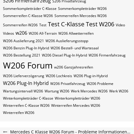
S206 Firmenfahrzeug
S206 Privatfahrzeug
Sommerkompletträder C-Klasse
Sommerkompletträder W206
Sommerreifen C-Klasse W206
Sommerreifen Mercedes W206
Test C-Klasse
Test W206
Sommerreifen W206
Test
Video
w206
Videos
W206 All-Terrain
W206 Allwetterreifen
W206 Auslieferung 2021
W206 Auslieferungsstopp
W206 Benzin Plug-In Hybrid
W206 Bestell- und Wartesaal
W206 Bestellung 2021
W206 Diesel Plug-In Hybrid
W206 Firmenfahrzeug
W206 Forum
w206 Ganzjahresreifen
W206 Lieferverzögerung
W206 Lochkreis
W206 Plug-in-Hybrid
W206 Plug-In Hybrid
W206 Privatfahrzeug
W206 Probleme
Wartungsintervall W206
Wartung W206
Werk Mercedes W206
Werk W206
Winterkompletträder C-Klasse
Winterkompletträder W206
Winterreifen C-Klasse W206
Winterreifen Mercedes W206
Winterreifen W206
Mercedes C Klasse W206 Forum - Probleme Informationen und Erfahrungen