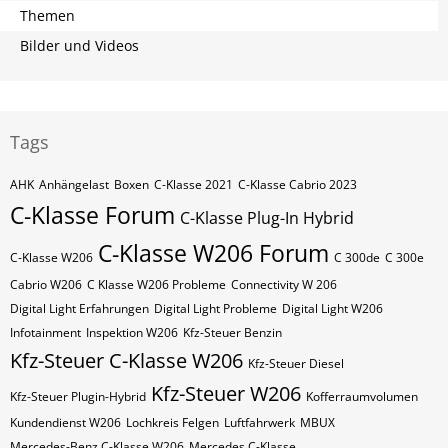
Themen
Bilder und Videos
Tags
AHK
Anhängelast
Boxen
C-Klasse 2021
C-Klasse Cabrio 2023
C-Klasse Forum
C-Klasse Plug-In Hybrid
C-Klasse W206 Forum
C-Klasse W206
C 300de
C 300e
Cabrio W206
C Klasse W206 Probleme
Connectivity W 206
Digital Light Erfahrungen
Digital Light Probleme
Digital Light W206
Infotainment
Inspektion W206
Kfz-Steuer Benzin
Kfz-Steuer C-Klasse W206
Kfz-Steuer Diesel
Kfz-Steuer W206
Kfz-Steuer Plugin-Hybrid
Kofferraumvolumen
Kundendienst W206
Lochkreis Felgen
Luftfahrwerk
MBUX
Mercedes-Benz C-Klasse W206
Mercedes C-Klasse