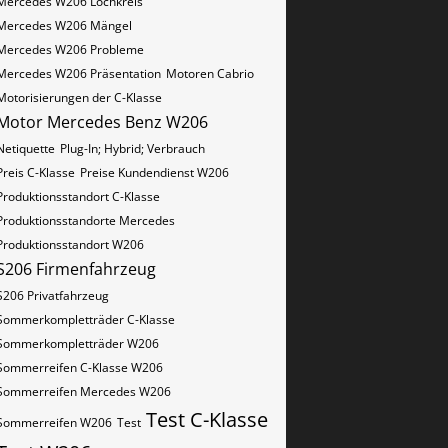
Mercedes W206 Lochkreis
Mercedes W206 Mängel
Mercedes W206 Probleme
Mercedes W206 Präsentation
Motoren Cabrio
Motorisierungen der C-Klasse
Motor Mercedes Benz W206
Netiquette
Plug-In; Hybrid; Verbrauch
Preis C-Klasse
Preise Kundendienst W206
Produktionsstandort C-Klasse
Produktionsstandorte Mercedes
Produktionsstandort W206
S206 Firmenfahrzeug
S206 Privatfahrzeug
Sommerkompletträder C-Klasse
Sommerkompletträder W206
Sommerreifen C-Klasse W206
Sommerreifen Mercedes W206
Test C-Klasse
Sommerreifen W206
Test