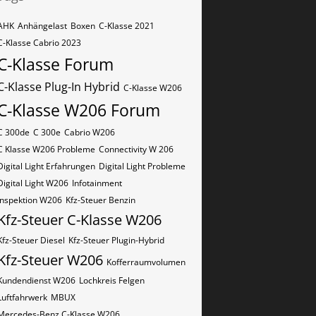
AHK
Anhängelast
Boxen
C-Klasse 2021
C-Klasse Cabrio 2023
C-Klasse Forum
C-Klasse Plug-In Hybrid
C-Klasse W206
C-Klasse W206 Forum
C 300de
C 300e
Cabrio W206
C Klasse W206 Probleme
Connectivity W 206
Digital Light Erfahrungen
Digital Light Probleme
Digital Light W206
Infotainment
Inspektion W206
Kfz-Steuer Benzin
Kfz-Steuer C-Klasse W206
Kfz-Steuer Diesel
Kfz-Steuer Plugin-Hybrid
Kfz-Steuer W206
Kofferraumvolumen
Kundendienst W206
Lochkreis Felgen
Luftfahrwerk
MBUX
Mercedes-Benz C-Klasse W206