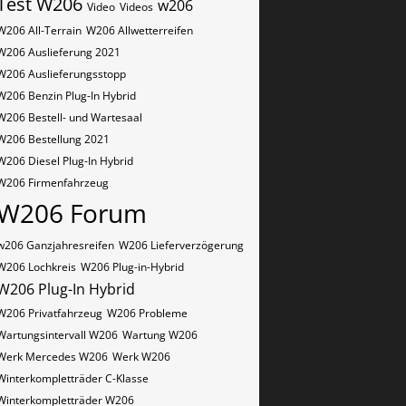
Test W206
w206
Video
Videos
W206 All-Terrain
W206 Allwetterreifen
W206 Auslieferung 2021
W206 Auslieferungsstopp
W206 Benzin Plug-In Hybrid
W206 Bestell- und Wartesaal
W206 Bestellung 2021
W206 Diesel Plug-In Hybrid
W206 Firmenfahrzeug
W206 Forum
w206 Ganzjahresreifen
W206 Lieferverzögerung
W206 Lochkreis
W206 Plug-in-Hybrid
W206 Plug-In Hybrid
W206 Privatfahrzeug
W206 Probleme
Wartungsintervall W206
Wartung W206
Werk Mercedes W206
Werk W206
Winterkompletträder C-Klasse
Winterkompletträder W206