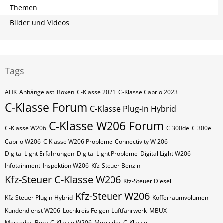
Themen
Bilder und Videos
Tags
AHK
Anhängelast
Boxen
C-Klasse 2021
C-Klasse Cabrio 2023
C-Klasse Forum
C-Klasse Plug-In Hybrid
C-Klasse W206 Forum
C-Klasse W206
C 300de
C 300e
Cabrio W206
C Klasse W206 Probleme
Connectivity W 206
Digital Light Erfahrungen
Digital Light Probleme
Digital Light W206
Infotainment
Inspektion W206
Kfz-Steuer Benzin
Kfz-Steuer C-Klasse W206
Kfz-Steuer Diesel
Kfz-Steuer W206
Kfz-Steuer Plugin-Hybrid
Kofferraumvolumen
Kundendienst W206
Lochkreis Felgen
Luftfahrwerk
MBUX
Mercedes-Benz C-Klasse W206
Mercedes C-Klasse