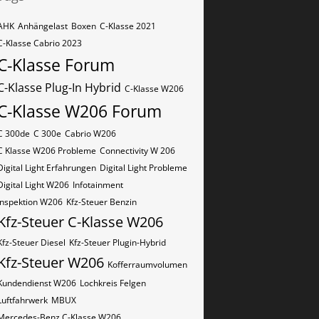
AHK
Anhängelast
Boxen
C-Klasse 2021
C-Klasse Cabrio 2023
C-Klasse Forum
C-Klasse Plug-In Hybrid
C-Klasse W206
C-Klasse W206 Forum
C 300de
C 300e
Cabrio W206
C Klasse W206 Probleme
Connectivity W 206
Digital Light Erfahrungen
Digital Light Probleme
Digital Light W206
Infotainment
Inspektion W206
Kfz-Steuer Benzin
Kfz-Steuer C-Klasse W206
Kfz-Steuer Diesel
Kfz-Steuer Plugin-Hybrid
Kfz-Steuer W206
Kofferraumvolumen
Kundendienst W206
Lochkreis Felgen
Luftfahrwerk
MBUX
Mercedes-Benz C-Klasse W206