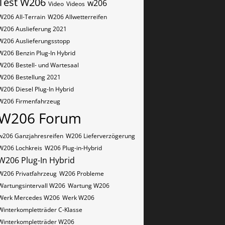
Test W206
w206
Video
Videos
W206 All-Terrain
W206 Allwetterreifen
W206 Auslieferung 2021
W206 Auslieferungsstopp
W206 Benzin Plug-In Hybrid
W206 Bestell- und Wartesaal
W206 Bestellung 2021
W206 Diesel Plug-In Hybrid
W206 Firmenfahrzeug
W206 Forum
w206 Ganzjahresreifen
W206 Lieferverzögerung
W206 Lochkreis
W206 Plug-in-Hybrid
W206 Plug-In Hybrid
W206 Privatfahrzeug
W206 Probleme
Wartungsintervall W206
Wartung W206
Werk Mercedes W206
Werk W206
Winterkompletträder C-Klasse
Winterkompletträder W206