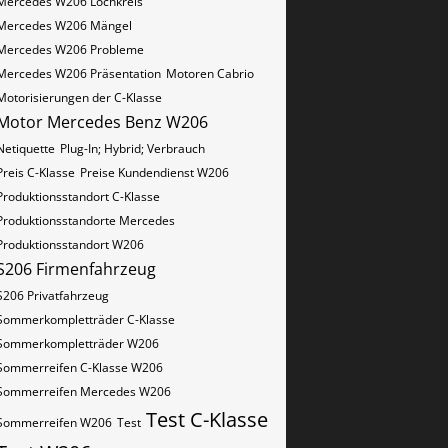
Mercedes W206 Lochkreis
Mercedes W206 Mängel
Mercedes W206 Probleme
Mercedes W206 Präsentation
Motoren Cabrio
Motorisierungen der C-Klasse
Motor Mercedes Benz W206
Netiquette
Plug-In; Hybrid; Verbrauch
Preis C-Klasse
Preise Kundendienst W206
Produktionsstandort C-Klasse
Produktionsstandorte Mercedes
Produktionsstandort W206
S206 Firmenfahrzeug
S206 Privatfahrzeug
Sommerkompletträder C-Klasse
Sommerkompletträder W206
Sommerreifen C-Klasse W206
Sommerreifen Mercedes W206
Test C-Klasse
Sommerreifen W206
Test