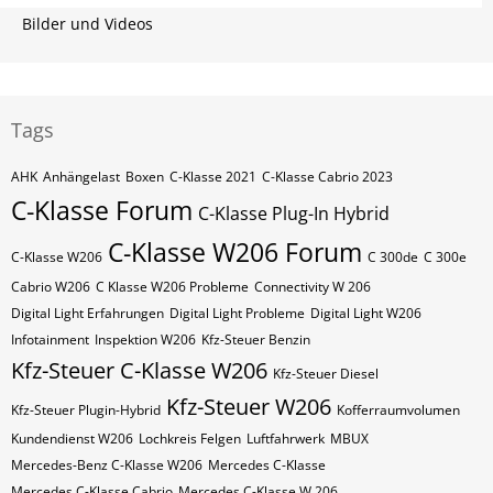
Bilder und Videos
Tags
AHK
Anhängelast
Boxen
C-Klasse 2021
C-Klasse Cabrio 2023
C-Klasse Forum
C-Klasse Plug-In Hybrid
C-Klasse W206 Forum
C-Klasse W206
C 300de
C 300e
Cabrio W206
C Klasse W206 Probleme
Connectivity W 206
Digital Light Erfahrungen
Digital Light Probleme
Digital Light W206
Infotainment
Inspektion W206
Kfz-Steuer Benzin
Kfz-Steuer C-Klasse W206
Kfz-Steuer Diesel
Kfz-Steuer W206
Kfz-Steuer Plugin-Hybrid
Kofferraumvolumen
Kundendienst W206
Lochkreis Felgen
Luftfahrwerk
MBUX
Mercedes-Benz C-Klasse W206
Mercedes C-Klasse
Mercedes C-Klasse Cabrio
Mercedes C-Klasse W 206