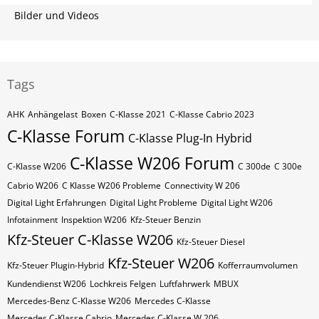
Bilder und Videos
Tags
AHK
Anhängelast
Boxen
C-Klasse 2021
C-Klasse Cabrio 2023
C-Klasse Forum
C-Klasse Plug-In Hybrid
C-Klasse W206 Forum
C-Klasse W206
C 300de
C 300e
Cabrio W206
C Klasse W206 Probleme
Connectivity W 206
Digital Light Erfahrungen
Digital Light Probleme
Digital Light W206
Infotainment
Inspektion W206
Kfz-Steuer Benzin
Kfz-Steuer C-Klasse W206
Kfz-Steuer Diesel
Kfz-Steuer W206
Kfz-Steuer Plugin-Hybrid
Kofferraumvolumen
Kundendienst W206
Lochkreis Felgen
Luftfahrwerk
MBUX
Mercedes-Benz C-Klasse W206
Mercedes C-Klasse
Mercedes C-Klasse Cabrio
Mercedes C-Klasse W 206