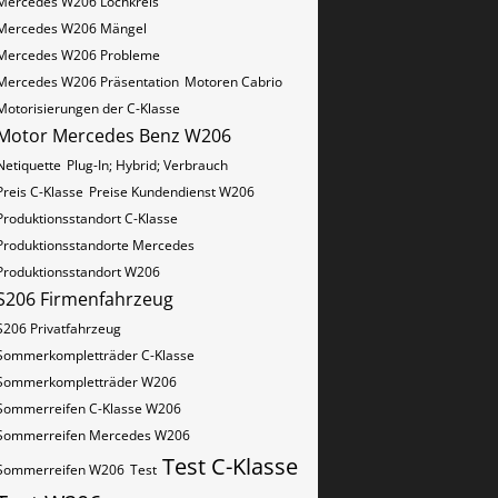
Mercedes W206 Lochkreis
Mercedes W206 Mängel
Mercedes W206 Probleme
Mercedes W206 Präsentation
Motoren Cabrio
Motorisierungen der C-Klasse
Motor Mercedes Benz W206
Netiquette
Plug-In; Hybrid; Verbrauch
Preis C-Klasse
Preise Kundendienst W206
Produktionsstandort C-Klasse
Produktionsstandorte Mercedes
Produktionsstandort W206
S206 Firmenfahrzeug
S206 Privatfahrzeug
Sommerkompletträder C-Klasse
Sommerkompletträder W206
Sommerreifen C-Klasse W206
Sommerreifen Mercedes W206
Test C-Klasse
Sommerreifen W206
Test