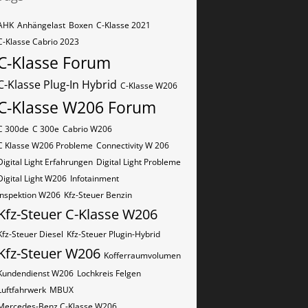
AHK
Anhängelast
Boxen
C-Klasse 2021
C-Klasse Cabrio 2023
C-Klasse Forum
C-Klasse Plug-In Hybrid
C-Klasse W206
C-Klasse W206 Forum
C 300de
C 300e
Cabrio W206
C Klasse W206 Probleme
Connectivity W 206
Digital Light Erfahrungen
Digital Light Probleme
Digital Light W206
Infotainment
Inspektion W206
Kfz-Steuer Benzin
Kfz-Steuer C-Klasse W206
Kfz-Steuer Diesel
Kfz-Steuer Plugin-Hybrid
Kfz-Steuer W206
Kofferraumvolumen
Kundendienst W206
Lochkreis Felgen
Luftfahrwerk
MBUX
Mercedes-Benz C-Klasse W206