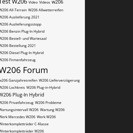
Test W206
w206
Video
Videos
W206 All-Terrain
W206 Allwetterreifen
W206 Auslieferung 2021
W206 Auslieferungsstopp
W206 Benzin Plug-In Hybrid
W206 Bestell- und Wartesaal
W206 Bestellung 2021
W206 Diesel Plug-In Hybrid
W206 Firmenfahrzeug
W206 Forum
w206 Ganzjahresreifen
W206 Lieferverzögerung
W206 Lochkreis
W206 Plug-in-Hybrid
W206 Plug-In Hybrid
W206 Privatfahrzeug
W206 Probleme
Wartungsintervall W206
Wartung W206
Werk Mercedes W206
Werk W206
Winterkompletträder C-Klasse
Winterkompletträder W206