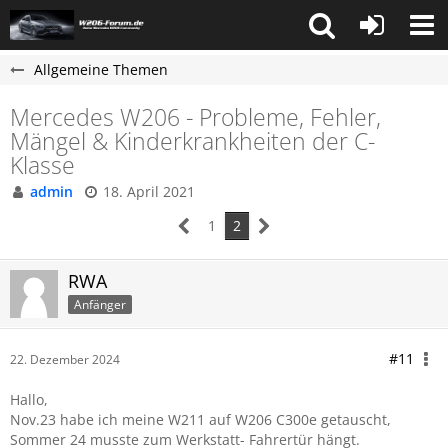
Allgemeine Themen
Mercedes W206 - Probleme, Fehler,
Mängel & Kinderkrankheiten der C-
Klasse
admin
18. April 2021
1
2
RWA
Anfänger
#11
22. Dezember 2024
Hallo,
Nov.23 habe ich meine W211 auf W206 C300e getauscht,
Sommer 24 musste zum Werkstatt- Fahrertür hängt.